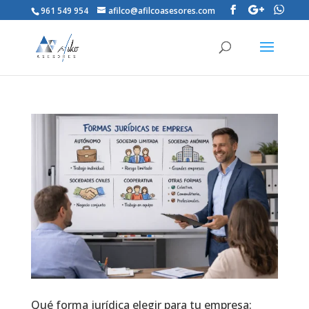
961 549 954
afilco@afilcoasesores.com
Qué forma jurídica elegir para tu empresa: