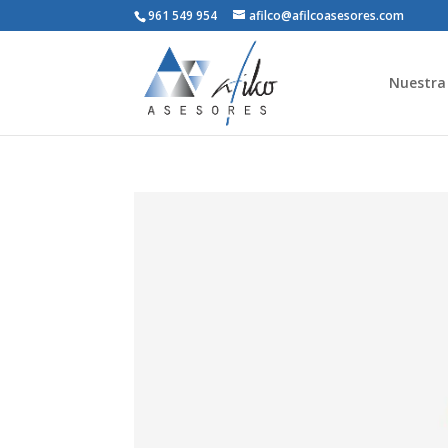
961 549 954
afilco@afilcoasesores.com
Nuestra 