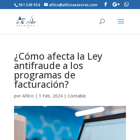
961 549 954
afilco@afilcoasesores.com
¿Cómo afecta la Ley
antifraude a los
programas de
facturación?
por
Afilco
|
1 Feb, 2024
|
Contable