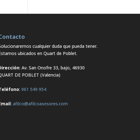
Contacto
Solucionaremos cualquier duda que pueda tener.
Estamos ubicados en Quart de Poblet.
Dirección
: Av. San Onofre 33, bajo, 46930
QUART DE POBLET (Valencia)
Teléfono
:
961 549 954
Email
:
afilco@afilcoasesores.com