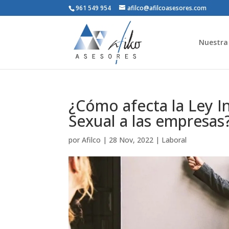
961 549 954
afilco@afilcoasesores.com
Nuestra 
¿Cómo afecta la Ley In
Sexual a las empresas
por
Afilco
|
28 Nov, 2022
|
Laboral