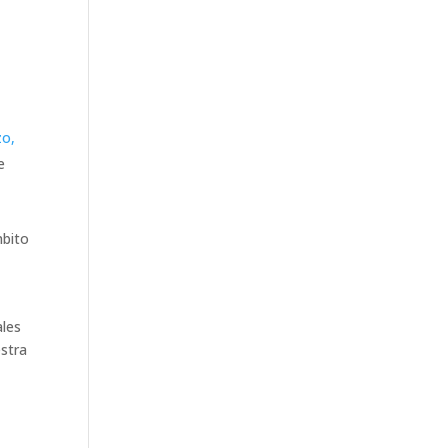
zo,
e
mbito
ales
stra