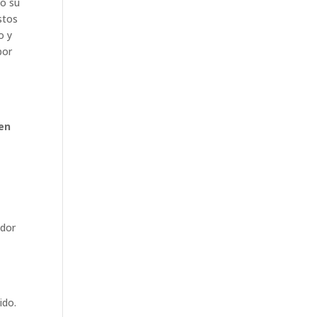
do su
stos
o y
por
 en
ador
ido.