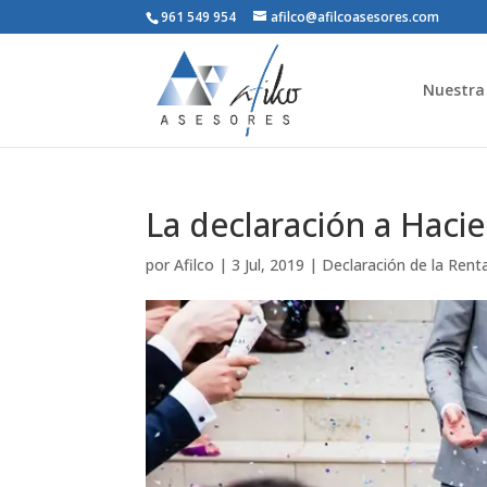
961 549 954
afilco@afilcoasesores.com
Nuestra 
La declaración a Haci
por
Afilco
|
3 Jul, 2019
|
Declaración de la Rent