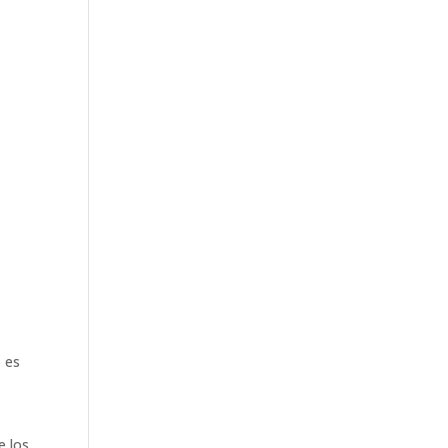
o es
e los