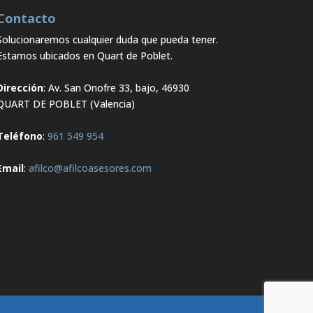
Contacto
Solucionaremos cualquier duda que pueda tener.
Estamos ubicados en Quart de Poblet.
Dirección
: Av. San Onofre 33, bajo, 46930
QUART DE POBLET (Valencia)
Teléfono
:
961 549 954
Email
:
afilco@afilcoasesores.com