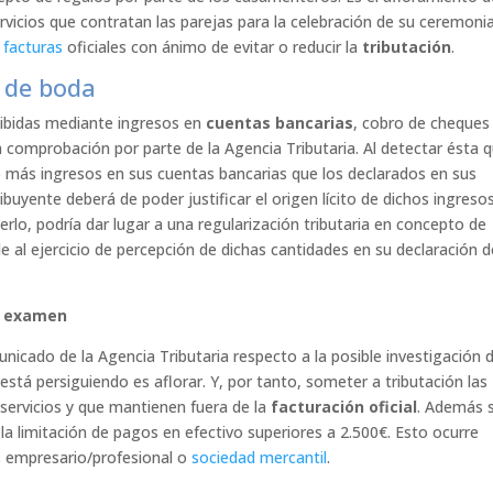
rvicios que contratan las parejas para la celebración de su ceremoni
s
facturas
oficiales con ánimo de evitar o reducir la
tributación
.
s de boda
cibidas mediante ingresos en
cuentas bancarias
, cobro de cheques
a comprobación por parte de la Agencia Tributaria. Al detectar ésta 
do más ingresos en sus cuentas bancarias que los declarados en sus
ibuyente deberá de poder justificar el origen lícito de dichos ingreso
rlo, podría dar lugar a una regularización tributaria en concepto de
 al ejercicio de percepción de dichas cantidades en su declaración d
 a examen
unicado de la Agencia Tributaria respecto a la posible investigación 
stá persiguiendo es aflorar. Y, por tanto, someter a tributación las
servicios y que mantienen fuera de la
facturación oficial
. Además 
 limitación de pagos en efectivo superiores a 2.500€. Esto ocurre
s empresario/profesional o
sociedad mercantil
.