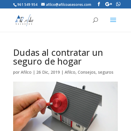
961 549 954
afilco@afilcoasesores.com
Dudas al contratar un
seguro de hogar
por
Afilco
|
26 Dic, 2019
|
Afilco
,
Consejos
,
seguros