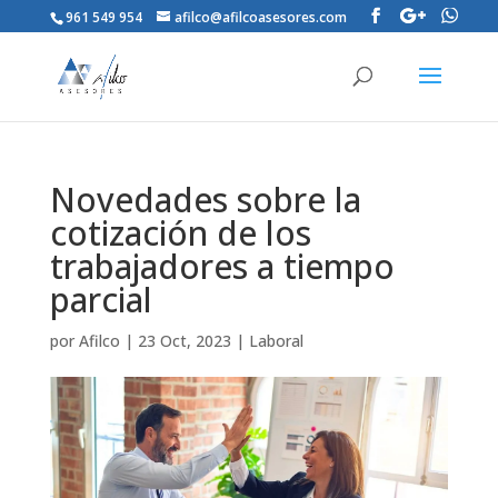
961 549 954
afilco@afilcoasesores.com
Novedades sobre la
cotización de los
trabajadores a tiempo
parcial
por
Afilco
|
23 Oct, 2023
|
Laboral