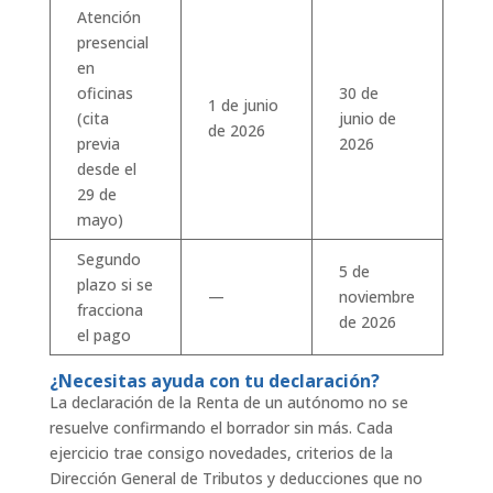
Atención
presencial
en
oficinas
30 de
1 de junio
(cita
junio de
de 2026
previa
2026
desde el
29 de
mayo)
Segundo
5 de
plazo si se
—
noviembre
fracciona
de 2026
el pago
¿Necesitas ayuda con tu declaración?
La declaración de la Renta de un autónomo no se
resuelve confirmando el borrador sin más. Cada
ejercicio trae consigo novedades, criterios de la
Dirección General de Tributos y deducciones que no